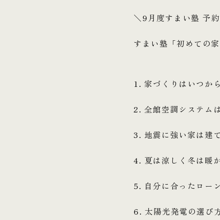
＼9月度すまい塾 予
すまい塾「初めての
1. 家づくりはいつか
2. 全館空調システム
3. 地震に強い家は建
4. 夏は涼しく冬は
5. 自分に合ったロ
6. 太陽光発電の選び