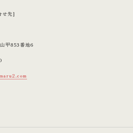
合せ先]
山甲853番地6
0
maru2.com