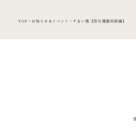
TOP
・
お知らせ＆イベント
・
すまい塾【防災備蓄収納編】