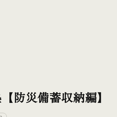
塾【防災備蓄収納編】
ト